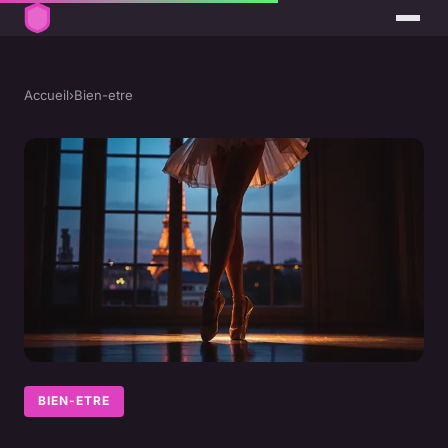
Accueil
›
Bien-etre
BIEN-ETRE