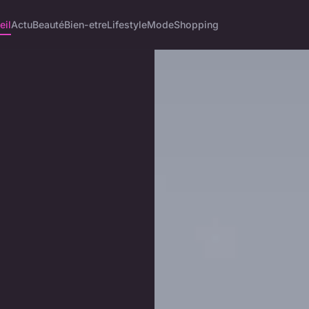
eil
Actu
Beauté
Bien-etre
Lifestyle
Mode
Shopping