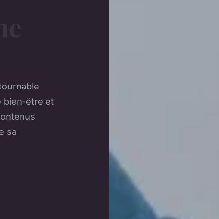
ne
tournable
 bien-être et
contenus
te sa